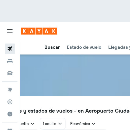
Buscar
Estado de vuelo
Llegadas 
Vuelos
Hoteles
Autos
Explore
Rastreador
LCY
Vuelos y estados de vuelos - en Aeropuerto Ciuda
Cuándo ir
Ida y vuelta
1 adulto
Económica