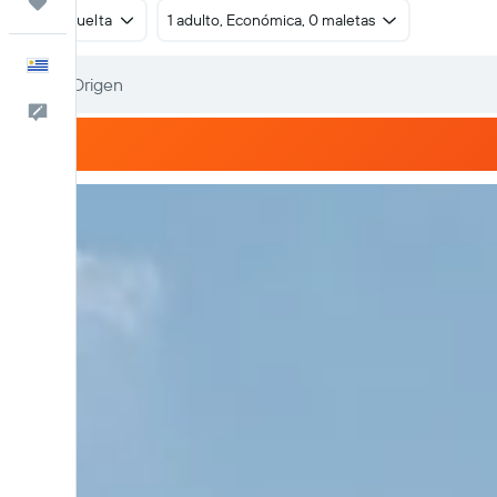
Trips
Ida y vuelta
1 adulto, Económica, 0 maletas
Español
Comentarios