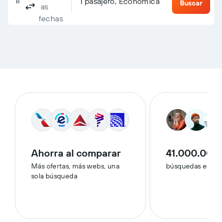
Columbus, OH, Estados Unidos - Puerto Columbus 
Destino
1 pasajero, Económica
Ida y vuelta
Solo ida
Multi-destino
Buscar
las
fechas
Ahorra al comparar
41.000.000
Más ofertas, más webs, una
búsquedas esta 
sola búsqueda