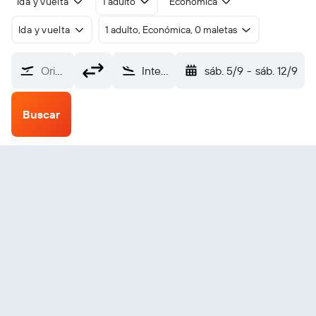
Ida y vuelta
1 adulto
Económica
Ida y vuelta
1 adulto, Económica, 0 maletas
Origen
Internacional de Dubái (DXB)
sáb. 5/9
-
sáb. 12/9
Buscar