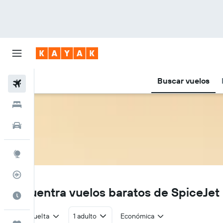
Buscar vuelos
Vuelos
Hoteles
Autos
Explore
Rastreador
SG
Encuentra vuelos baratos de SpiceJet
Cuándo ir
Ida y vuelta
1 adulto
Económica