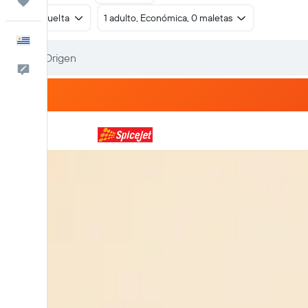
Trips
Ida y vuelta
1 adulto, Económica, 0 maletas
Español
Comentarios