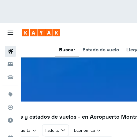
Buscar
Estado de vuelo
Lleg
Vuelos
Hoteles
Autos
Explore
Rastreador
YHU
Vuelos y estados de vuelos - en Aeropuerto Mont
Cuándo ir
Ida y vuelta
1 adulto
Económica