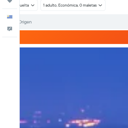
Trips
Ida y vuelta
1 adulto, Económica, 0 maletas
Español
Comentarios