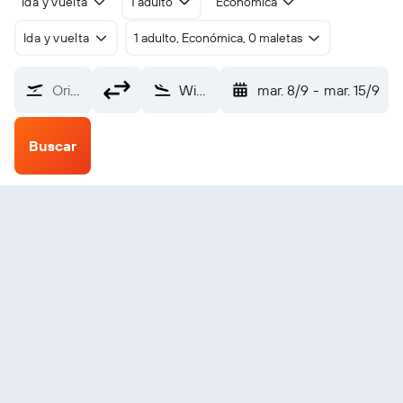
Ida y vuelta
1 adulto
Económica
Ida y vuelta
1 adulto, Económica, 0 maletas
Origen
Winnipeg James Armstrong Richardson (YWG)
mar. 8/9
-
mar. 15/9
Buscar