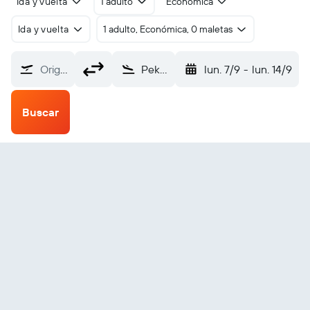
Ida y vuelta
1 adulto
Económica
Ida y vuelta
1 adulto, Económica, 0 maletas
Origen
Pekín-Daxing (PKX)
lun. 7/9
-
lun. 14/9
Buscar