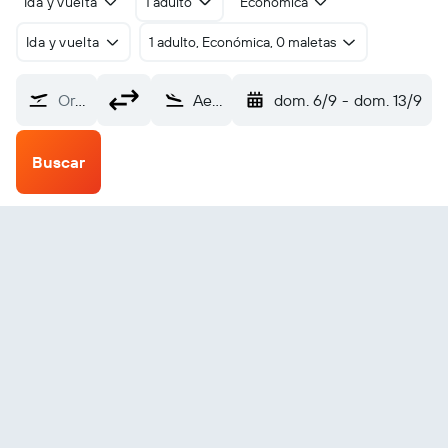
Ida y vuelta
1 adulto
Económica
Ida y vuelta
1 adulto, Económica, 0 maletas
Origen
Aeropuerto Internacional de la Ciudad de México (MEX)
dom. 6/9
-
dom. 13/9
Buscar