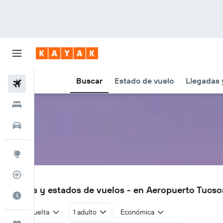
Buscar
Estado de vuelo
Llegadas 
Vuelos
Hoteles
Autos
Explore
Rastreador
TUS
Vuelos y estados de vuelos - en Aeropuerto Tucs
Cuándo ir
Ida y vuelta
1 adulto
Económica