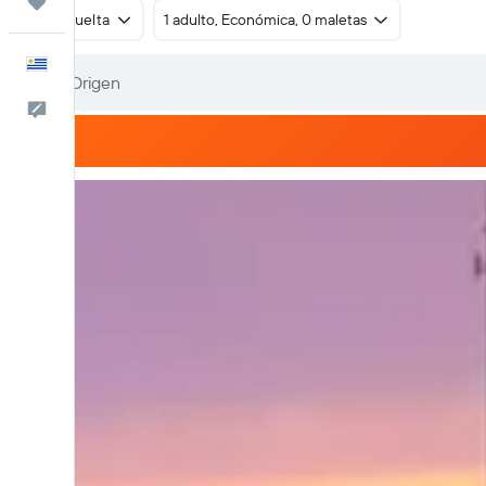
Trips
Ida y vuelta
1 adulto, Económica, 0 maletas
Español
Comentarios