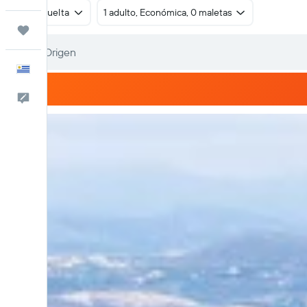
Ida y vuelta
1 adulto, Económica, 0 maletas
Trips
Español
Comentarios