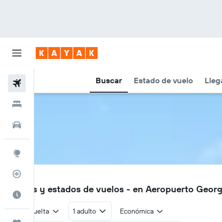
Buscar
Estado de vuelo
Lleg
Vuelos
Hoteles
Autos
Explore
Rastreador
GRJ
Vuelos y estados de vuelos - en Aeropuerto Geor
Cuándo ir
Ida y vuelta
1 adulto
Económica