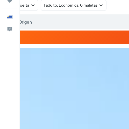
Trips
Ida y vuelta
1 adulto, Económica, 0 maletas
Español
Comentarios