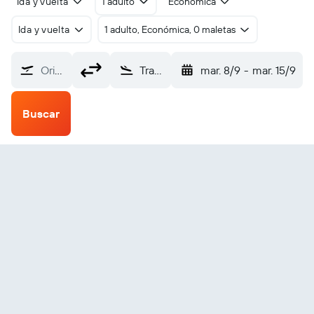
Ida y vuelta
1 adulto
Económica
Ida y vuelta
1 adulto, Económica, 0 maletas
Origen
Trat (TDX)
mar. 8/9
-
mar. 15/9
Buscar