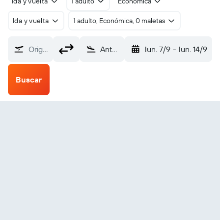
Ida y vuelta
1 adulto
Económica
Ida y vuelta
1 adulto, Económica, 0 maletas
Origen
Antananarivo (TNR)
lun. 7/9
-
lun. 14/9
Buscar