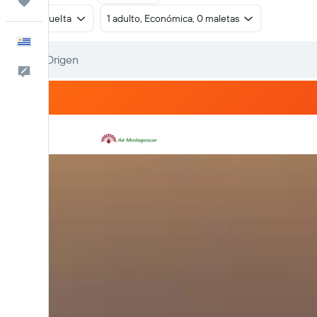
Trips
Ida y vuelta
1 adulto, Económica, 0 maletas
Español
Comentarios