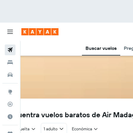
Buscar vuelos
Pre
Vuelos
Hoteles
Autos
Explore
Rastreador
MD
Encuentra vuelos baratos de Air Mada
Cuándo ir
Ida y vuelta
1 adulto
Económica