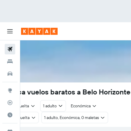
Vuelos
Hoteles
Autos
Busca vuelos baratos a Belo Horizonte
Explore
Rastreador
Ida y vuelta
1 adulto
Económica
Cuándo ir
Ida y vuelta
1 adulto, Económica, 0 maletas