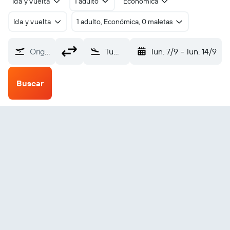
Ida y vuelta
1 adulto
Económica
Ida y vuelta
1 adulto, Económica, 0 maletas
Origen
Tumshuke Tumxuk Tangwangcheng (TWC)
lun. 7/9
-
lun. 14/9
Buscar