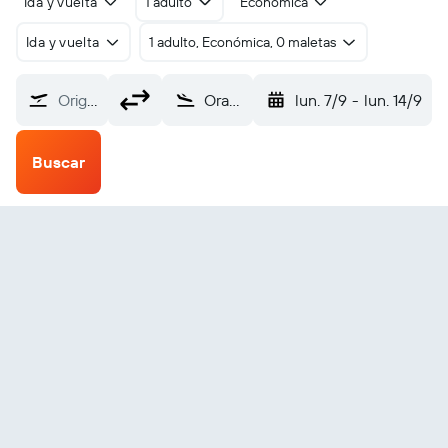
Ida y vuelta
1 adulto
Económica
Ida y vuelta
1 adulto, Económica, 0 maletas
Origen
Oranjestad Reina Beatrix (AUA)
lun. 7/9
-
lun. 14/9
Buscar