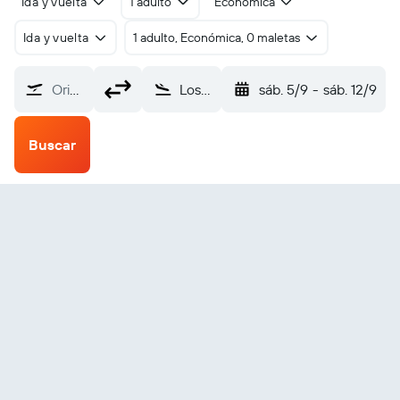
Ida y vuelta
1 adulto
Económica
Ida y vuelta
1 adulto, Económica, 0 maletas
Origen
Los Mochis Federal (LMM)
sáb. 5/9
-
sáb. 12/9
Buscar