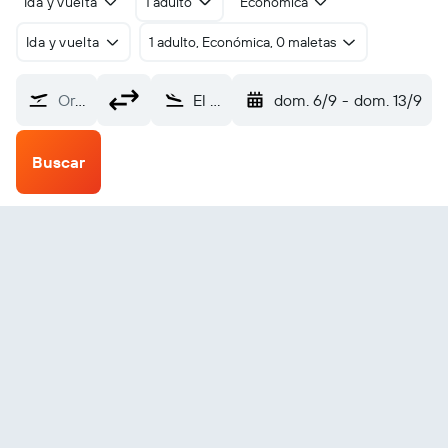
Ida y vuelta
1 adulto
Económica
Ida y vuelta
1 adulto, Económica, 0 maletas
Origen
El Calafate (FTE)
dom. 6/9
-
dom. 13/9
Buscar