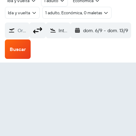
Ida y vuelta
1 adulto
Económica
Ida y vuelta
1 adulto, Económica, 0 maletas
Origen
Internacional de Duala (DLA)
dom. 6/9
-
dom. 13/9
Buscar