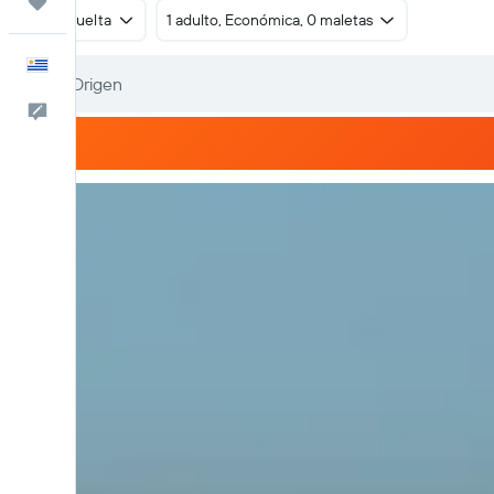
Trips
Ida y vuelta
1 adulto, Económica, 0 maletas
Español
Comentarios