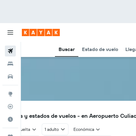
Buscar
Estado de vuelo
Lleg
Vuelos
Hoteles
Autos
Explore
Rastreador
CUL
Vuelos y estados de vuelos - en Aeropuerto Culia
Cuándo ir
Ida y vuelta
1 adulto
Económica