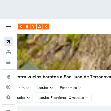
Vuelos
Hoteles
Autos
Encuentra vuelos baratos a San Juan de Terranov
Explore
Rastreador
Ida y vuelta
1 adulto
Económica
Cuándo ir
Ida y vuelta
1 adulto, Económica, 0 maletas