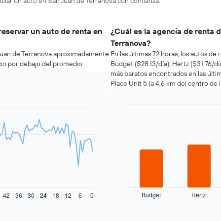
uilar un auto en San Juan de Terranova con confianza.
reservar un auto de renta en
¿Cuál es la agencia de renta 
Terranova?
n Juan de Terranova aproximadamente
En las últimas 72 horas, los autos d
ecio por debajo del promedio.
Budget ($28,13/día), Hertz ($31,76/día
más baratos encontrados en las últi
Place Unit 5 (a 4,6 km del centro de l
Bar
Chart
graphic.
chart
with
4
bars.
El
siguiente
gráfico
muestra
Budget
Hertz
42
36
30
24
18
12
6
0
las
End
of
cuatro
interactive