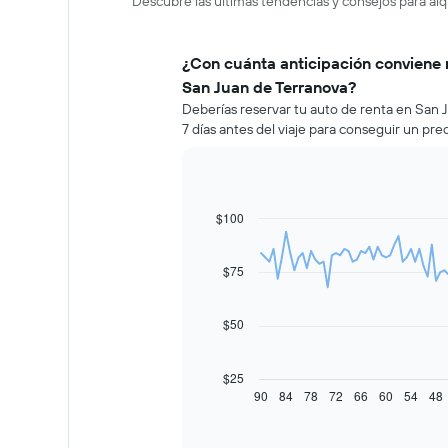
Descubre las últimas tendencias y consejos para alq
¿Con cuánta anticipación conviene 
San Juan de Terranova?
Deberías reservar tu auto de renta en Sa
7 días antes del viaje para conseguir un pr
$100
Line
Chart
graphic.
chart
with
91
$75
data
points.
$50
El
siguiente
gráfico
$25
muestra
90
84
78
72
66
60
54
48
End
of
cómo
interactive
varía
chart