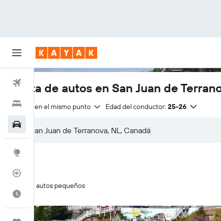
Vuelos
Renta de autos en San Juan de Terran
Hoteles
Entrega en el mismo punto
Edad del conductor:
25-26
Autos
Explore
Rastreador
Solo autos pequeños
Cuándo ir