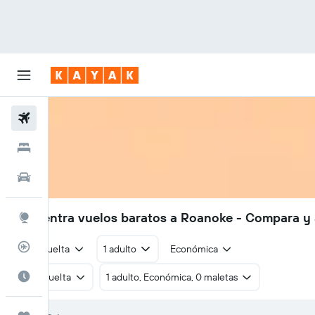
Vuelos
Hoteles
Autos
Encuentra vuelos baratos a Roanoke - Compara y
Explore
Rastreador
Ida y vuelta
1 adulto
Económica
Cuándo ir
Ida y vuelta
1 adulto, Económica, 0 maletas