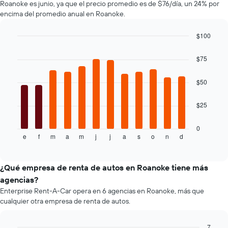
Roanoke es junio, ya que el precio promedio es de $76/día, un 24% por
autos
encima del promedio anual en Roanoke.
El
gráfico
muestra
$100
1
Bar
Chart
eje
graphic.
chart
$75
with
Y
12
que
bars.
$50
indica
el
El
precio
$25
siguiente
más
gráfico
barato
muestra
0
de
e
f
m
a
m
j
j
a
s
o
n
d
el
End
un
of
precio
interactive
auto
promedio
chart
de
de
¿Qué empresa de renta de autos en Roanoke tiene más
renta
un
agencias?
por
auto
empresa.
Enterprise Rent-A-Car opera en 6 agencias en Roanoke, más que
de
cualquier otra empresa de renta de autos.
renta
por
mes.
7