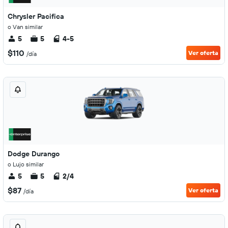
Chrysler Pacifica
o Van similar
5
5
4-5
$110
Ver oferta
/día
Dodge Durango
o Lujo similar
5
5
2/4
$87
Ver oferta
/día