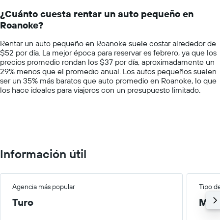
un
14
auto
¿Cuánto cuesta rentar un auto pequeño en
categories.
de
Roanoke?
The
renta
chart
por
Rentar un auto pequeño en Roanoke suele costar alrededor de
has
empresa.
$52 por día. La mejor época para reservar es febrero, ya que los
1
precios promedio rondan los $37 por día, aproximadamente un
Y
29% menos que el promedio anual. Los autos pequeños suelen
axis
ser un 35% más baratos que auto promedio en Roanoke, lo que
displaying
los hace ideales para viajeros con un presupuesto limitado.
values.
Range:
0
to
150.
Información útil
Agencia más popular
Tipo d
Turo
Med