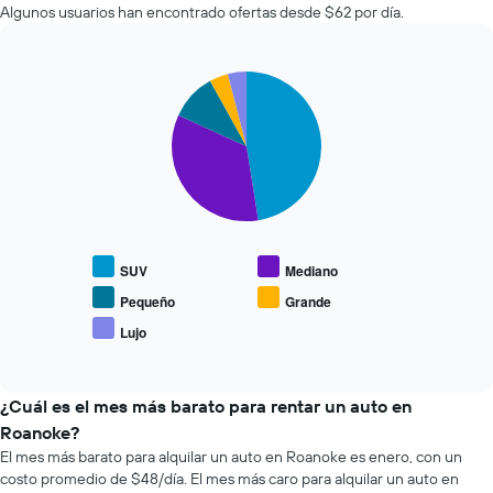
autos
cantidad
Algunos usuarios han encontrado ofertas desde $62 por día.
más
de
económicas
días
de
previos
Pie
Chart
las
a
graphic.
chart
últimas
la
with
72
reserva.
5
horas.
slices.
El
El
gráfico
gráfico
El
muestra
muestra
siguiente
1
1
gráfico
eje
eje
muestra
Y
SUV
Mediano
X
el
que
que
precio
Pequeño
Grande
indica
indica
promedio
el
Lujo
las
End
de
precio
of
4
los
promedio
interactive
empresas
tipos
chart
de
más
de
¿Cuál es el mes más barato para rentar un auto en
un
baratas
autos
auto
Roanoke?
de
más
de
El mes más barato para alquilar un auto en Roanoke es enero, con un
renta
populares.
renta.
costo promedio de $48/día. El mes más caro para alquilar un auto en
de