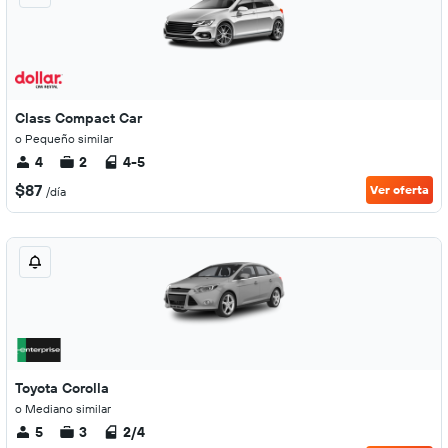
Class Compact Car
o Pequeño similar
4
2
4-5
$87
Ver oferta
/día
Toyota Corolla
o Mediano similar
5
3
2/4