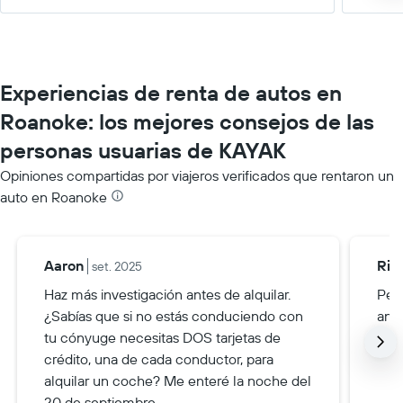
Experiencias de renta de autos en
Roanoke: los mejores consejos de las
personas usuarias de KAYAK
Opiniones compartidas por viajeros verificados que rentaron un
auto en Roanoke
Aaron
Ric
set. 2025
Haz más investigación antes de alquilar.
Peq
¿Sabías que si no estás conduciendo con
ant
tu cónyuge necesitas DOS tarjetas de
día.
crédito, una de cada conductor, para
alquilar un coche? Me enteré la noche del
20 de septiembre.