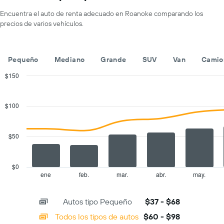
de
eje
un
Encuentra el auto de renta adecuado en Roanoke comparando los
X
auto
precios de varios vehículos.
que
de
indica
renta
las
por
empresas
día.
Pequeño
Mediano
Grande
SUV
Van
Camio
de
renta
$150
de
Combination
Chart
autos.
graphic.
chart
with
El
$100
2
gráfico
data
muestra
series.
1
$50
eje
The
Y
chart
que
has
$0
indica
1
ene
feb.
mar.
abr.
may.
End
el
of
X
precio
interactive
axis
chart
más
Autos tipo Pequeño
$37 - $68
displaying
barato
categories.
Todos los tipos de autos
$60 - $98
de
Range: