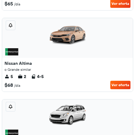
$65
Ver oferta
/día
Nissan Altima
o Grande similar
5
2
4-5
$68
Ver oferta
/día