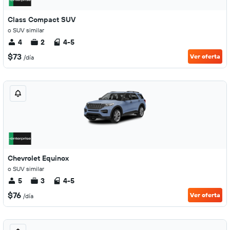
Class Compact SUV
o SUV similar
4
2
4-5
$73
Ver oferta
/día
Chevrolet Equinox
o SUV similar
5
3
4-5
$76
Ver oferta
/día