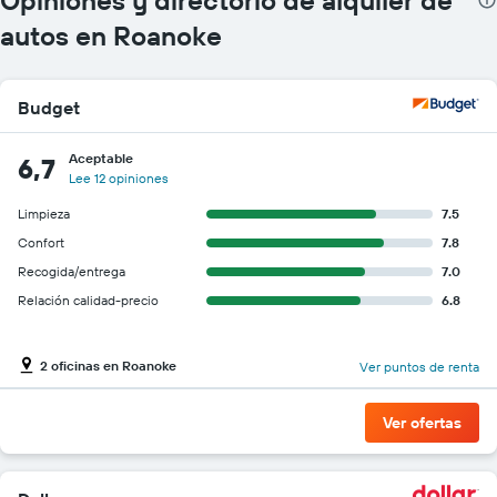
autos en Roanoke
Budget
Aceptable
6,7
Lee 12 opiniones
Limpieza
7.5
Confort
7.8
Recogida/entrega
7.0
Relación calidad-precio
6.8
2 oficinas en Roanoke
Ver puntos de renta
Ver ofertas