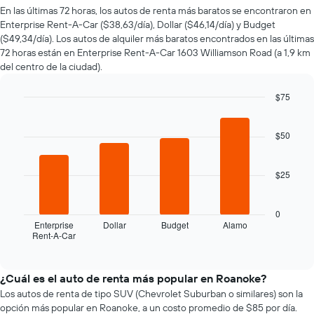
de
En las últimas 72 horas, los autos de renta más baratos se encontraron en
un
Enterprise Rent-A-Car ($38,63/día), Dollar ($46,14/día) y Budget
auto
($49,34/día). Los autos de alquiler más baratos encontrados en las últimas
de
72 horas están en Enterprise Rent-A-Car 1603 Williamson Road (a 1,9 km
renta
del centro de la ciudad).
a
medida
que
$75
se
Bar
Chart
acerca
graphic.
chart
la
with
$50
4
fecha
bars.
de
la
$25
El
reserva.
siguiente
El
gráfico
0
gráfico
muestra
Enterprise
Dollar
Budget
Alamo
muestra
Rent-A-Car
las
End
1
of
cuatro
eje
interactive
empresas
chart
X
de
¿Cuál es el auto de renta más popular en Roanoke?
que
renta
Los autos de renta de tipo SUV (Chevrolet Suburban o similares) son la
indica
de
la
opción más popular en Roanoke, a un costo promedio de $85 por día.