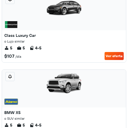
Class Luxury Car
o Lujo similar
5
5
4-5
$107
Ver oferta
/día
BMW X5
o SUV similar
5
5
4-5