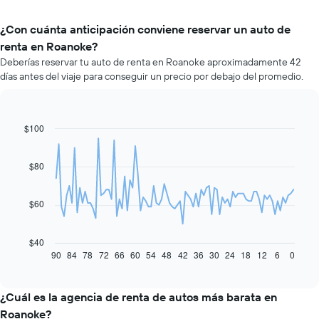
¿Con cuánta anticipación conviene reservar un auto de
renta en Roanoke?
Deberías reservar tu auto de renta en Roanoke aproximadamente 42
días antes del viaje para conseguir un precio por debajo del promedio.
$100
Line
Chart
graphic.
chart
with
91
$80
data
points.
$60
El
siguiente
gráfico
$40
muestra
90
84
78
72
66
60
54
48
42
36
30
24
18
12
6
0
End
of
cómo
interactive
varía
chart
el
¿Cuál es la agencia de renta de autos más barata en
precio
Roanoke?