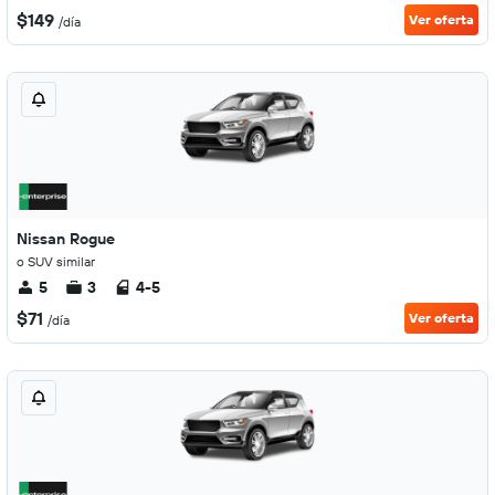
$149
Ver oferta
/día
Nissan Rogue
o SUV similar
5
3
4-5
$71
Ver oferta
/día