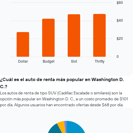
medida
$60
que
Bar
Chart
se
graphic.
chart
with
acerca
$40
4
la
bars.
fecha
de
$20
El
la
siguiente
reserva.
gráfico
El
muestra
0
gráfico
Dollar
Budget
Sixt
Thrifty
las
End
muestra
of
cuatro
1
interactive
empresas
chart
eje
de
¿Cuál es el auto de renta más popular en Washington D.
X
renta
C.?
que
de
indica
Los autos de renta de tipo SUV (Cadillac Escalade o similares) son la
autos
la
opción más popular en Washington D. C., a un costo promedio de $101
más
cantidad
por día. Algunos usuarios han encontrado ofertas desde $68 por día.
económicas
de
de
días
las
previos
últimas
Pie
Chart
a
graphic.
chart
72
la