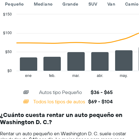
empresas
día.
Pequeño
Mediano
Grande
SUV
Van
Camio
de
renta
$150
de
Combination
Chart
autos.
graphic.
chart
with
El
$100
2
gráfico
data
muestra
series.
1
$50
eje
The
Y
chart
que
has
$0
indica
1
ene
feb.
mar.
abr.
may.
End
el
of
X
precio
interactive
axis
chart
más
Autos tipo Pequeño
$36 - $65
displaying
barato
categories.
Todos los tipos de autos
$69 - $104
de
Range:
un
14
auto
¿Cuánto cuesta rentar un auto pequeño en
categories.
de
Washington D. C.?
The
renta
chart
por
Rentar un auto pequeño en Washington D. C. suele costar
has
empresa.