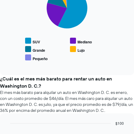
with
horas.
reserva.
5
El
El
slices.
gráfico
gráfico
muestra
muestra
El
1
1
siguiente
eje
eje
gráfico
X
Y
muestra
que
SUV
Mediano
que
el
indica
indica
precio
Grande
Lujo
las
el
promedio
Pequeño
4
precio
End
de
empresas
of
promedio
los
interactive
más
de
tipos
chart
baratas
un
de
¿Cuál es el mes más barato para rentar un auto en
de
auto
autos
Washington D. C.?
renta
de
más
El mes más barato para alquilar un auto en Washington D. C. es enero,
de
renta.
populares.
con un costo promedio de $46/día. El mes más caro para alquilar un auto
autos
El
en Washington D. C. es julio, ya que el precio promedio es de $79/día, un
gráfico
36% por encima del promedio anual en Washington D. C..
muestra
1
$100
eje
Bar
Chart
Y
graphic.