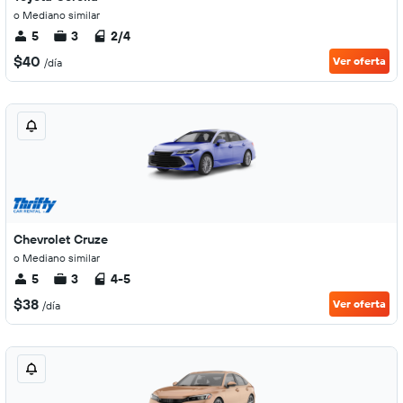
o Mediano similar
5
3
2/4
$40
Ver oferta
/día
Chevrolet Cruze
o Mediano similar
5
3
4-5
$38
Ver oferta
/día