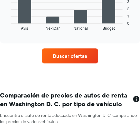
X
3
El
que
2
siguiente
indica
1
gráfico
los
muestra
0
meses
Avis
NextCar
National
Budget
las
End
del
of
cuatro
año.
interactive
empresas
chart
El
de
gráfico
renta
muestra
Buscar ofertas
de
1
autos
eje
con
Y
más
que
sucursales.
indica
El
el
gráfico
Comparación de precios de autos de renta
precio
muestra
promedio
en Washington D. C. por tipo de vehículo
1
de
eje
un
Encuentra el auto de renta adecuado en Washington D. C. comparando
X
auto
los precios de varios vehículos.
que
de
indica
renta
las
por