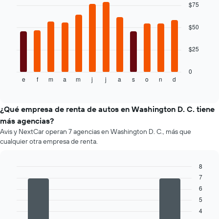
chart
$75
que
with
indica
12
bars.
el
$50
precio
El
más
$25
siguiente
barato
gráfico
de
muestra
0
un
e
f
m
a
m
j
j
a
s
o
n
d
el
End
auto
of
precio
de
interactive
promedio
chart
renta
de
¿Qué empresa de renta de autos en Washington D. C. tiene
por
un
empresa.
más agencias?
auto
Avis y NextCar operan 7 agencias en Washington D. C., más que
de
cualquier otra empresa de renta.
renta
por
mes.
8
El
7
Bar
Chart
gráfico
graphic.
chart
6
muestra
with
5
4
1
bars.
eje
4