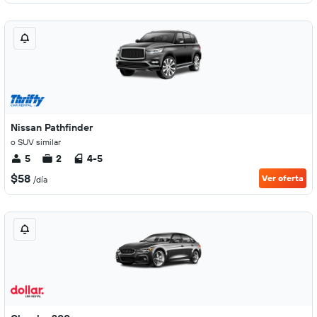
Nissan Pathfinder
o SUV similar
5
2
4-5
$58
Ver oferta
/día