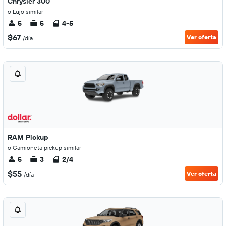
Chrysler 300
o Lujo similar
5
5
4-5
$67
Ver oferta
/día
RAM Pickup
o Camioneta pickup similar
5
3
2/4
$55
Ver oferta
/día