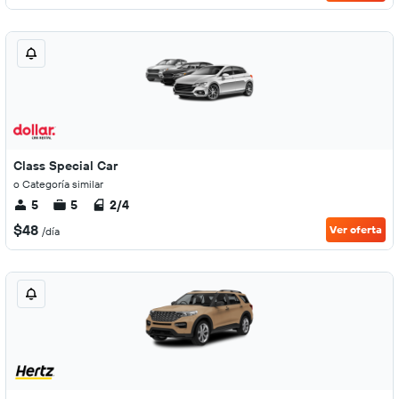
Class Special Car
o Categoría similar
5
5
2/4
$48
Ver oferta
/día