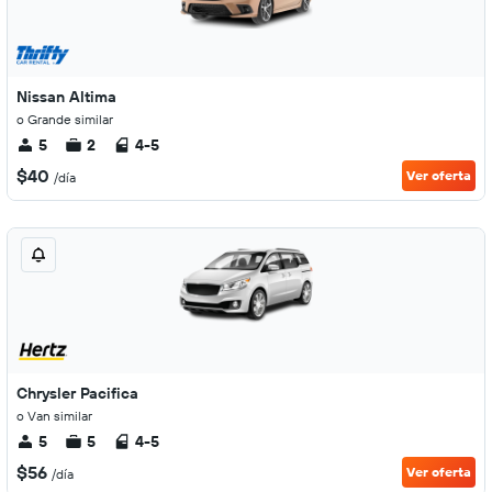
Nissan Altima
o Grande similar
5
2
4-5
$40
Ver oferta
/día
Chrysler Pacifica
o Van similar
5
5
4-5
$56
Ver oferta
/día