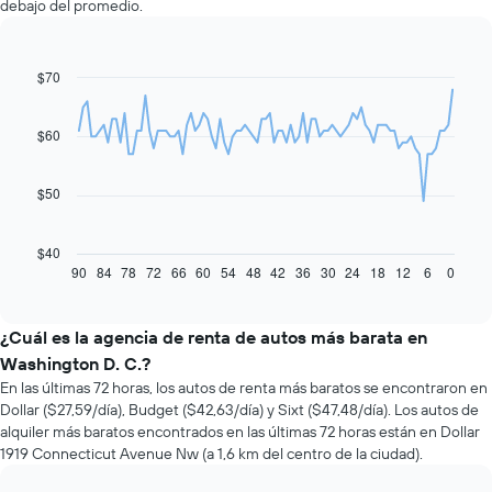
debajo del promedio.
$70
Line
Chart
graphic.
chart
with
91
$60
data
points.
$50
El
siguiente
gráfico
$40
muestra
90
84
78
72
66
60
54
48
42
36
30
24
18
12
6
0
End
of
cómo
interactive
varía
chart
el
¿Cuál es la agencia de renta de autos más barata en
precio
Washington D. C.?
de
En las últimas 72 horas, los autos de renta más baratos se encontraron en
un
Dollar ($27,59/día), Budget ($42,63/día) y Sixt ($47,48/día). Los autos de
auto
alquiler más baratos encontrados en las últimas 72 horas están en Dollar
de
1919 Connecticut Avenue Nw (a 1,6 km del centro de la ciudad).
renta
a