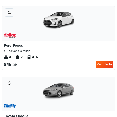
Ford Focus
o Pequeño similar
4
2
4-5
$45
Ver oferta
/día
Toyota Corolla