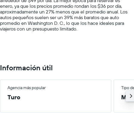
alrededor de $49 por día. La mejor época para reservar es
1
enero, ya que los precios promedio rondan los $36 por día,
Y
aproximadamente un 27% menos que el promedio anual. Los
axis
autos pequeños suelen ser un 39% más baratos que auto
displaying
promedio en Washington D. C., lo que los hace ideales para
values.
viajeros con un presupuesto limitado.
Range:
0
to
150.
Información útil
Agencia más popular
Tipo d
Turo
Med