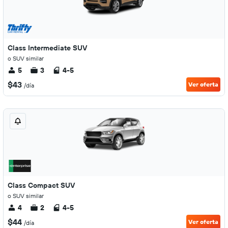
Class Intermediate SUV
o SUV similar
5
3
4-5
$43
Ver oferta
/día
Class Compact SUV
o SUV similar
4
2
4-5
$44
Ver oferta
/día