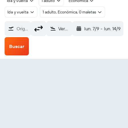
Ida y vuelta
1 adulto
Económica
Ida y vuelta
1 adulto, Económica, 0 maletas
Origen
Vero Beach (VRB)
lun. 7/9
-
lun. 14/9
Buscar