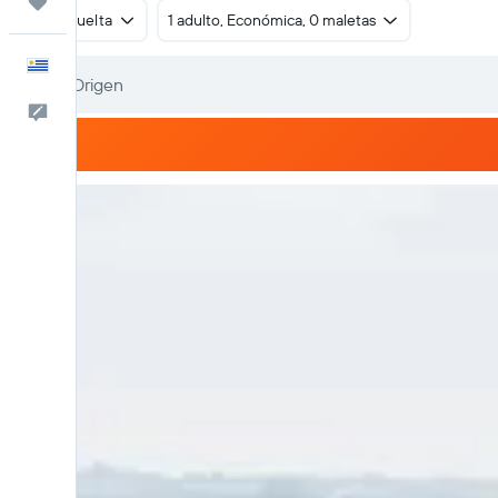
Trips
Ida y vuelta
1 adulto, Económica, 0 maletas
Español
Comentarios