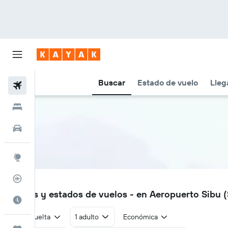
Buscar
Estado de vuelo
Lleg
Vuelos
Hoteles
Autos
Explore
Rastreador
SBW
Vuelos y estados de vuelos - en Aeropuerto Sibu
Cuándo ir
Ida y vuelta
1 adulto
Económica