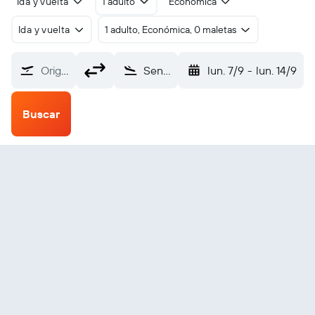
Ida y vuelta
1 adulto
Económica
Ida y vuelta
1 adulto, Económica, 0 maletas
Origen
Sendai (SDJ)
lun. 7/9
-
lun. 14/9
Buscar