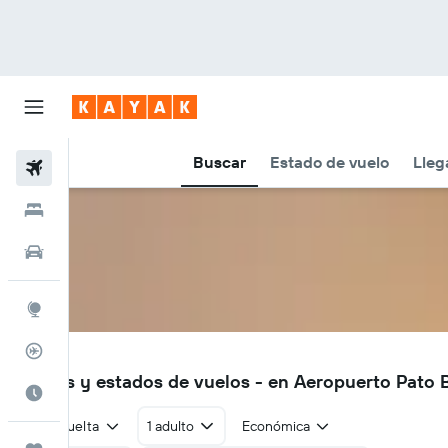
Buscar
Estado de vuelo
Lleg
Vuelos
Hoteles
Autos
Explore
Rastreador
PTO
Vuelos y estados de vuelos - en Aeropuerto Pato
Cuándo ir
Ida y vuelta
1 adulto
Económica