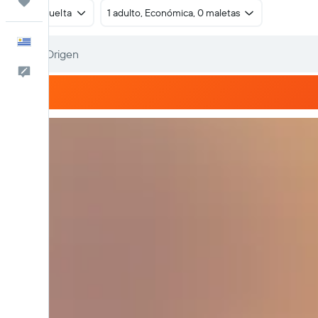
Trips
Ida y vuelta
1 adulto, Económica, 0 maletas
Español
Comentarios