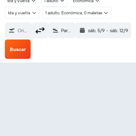
Ida y vuelta
1 adulto
Económica
Ida y vuelta
1 adulto, Económica, 0 maletas
Origen
Paragominas (JPE)
sáb. 5/9
-
sáb. 12/9
Buscar