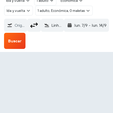
Ida y vuelta
1 adulto
Económica
Ida y vuelta
1 adulto, Económica, 0 maletas
Origen
Linhares Regional (LHN)
lun. 7/9
-
lun. 14/9
Buscar