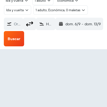
Ida y vuelta
1 adulto
Económica
Ida y vuelta
1 adulto, Económica, 0 maletas
Origen
Hudiksvall (HUV)
dom. 6/9
-
dom. 13/9
Buscar