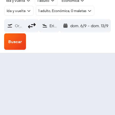
Ida y vuelta
1 adulto
Económica
Ida y vuelta
1 adulto, Económica, 0 maletas
Origen
Erie (ERI)
dom. 6/9
-
dom. 13/9
Buscar