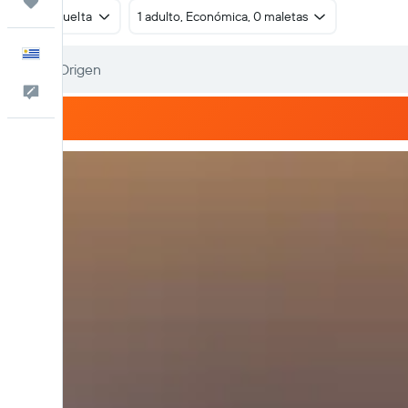
Trips
Ida y vuelta
1 adulto, Económica, 0 maletas
Español
Comentarios