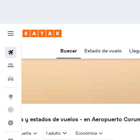
Buscar
Estado de vuelo
Lleg
Vuelos
Hoteles
Autos
Explore
Rastreador
CMG
Vuelos y estados de vuelos - en Aeropuerto Coru
Cuándo ir
Ida y vuelta
1 adulto
Económica