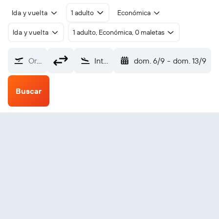
Ida y vuelta
1 adulto
Económica
Ida y vuelta
1 adulto, Económica, 0 maletas
Origen
Internacional de la Ciudad de Bacolod-Silay (BCD)
dom. 6/9
-
dom. 13/9
Buscar