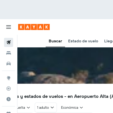
Buscar
Estado de vuelo
Lleg
Vuelos
Hoteles
Autos
Explore
Rastreador
ALF
Vuelos y estados de vuelos - en Aeropuerto Alta (
Cuándo ir
Ida y vuelta
1 adulto
Económica