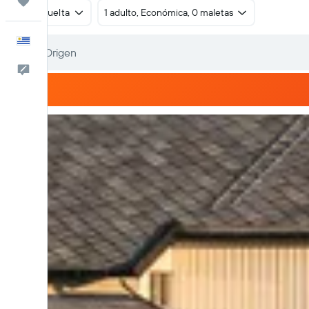
Trips
Ida y vuelta
1 adulto, Económica, 0 maletas
Español
Comentarios