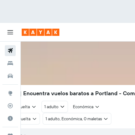
Vuelos
Hoteles
Autos
$956
| Encuentra vuelos baratos a Portland - Com
Explore
Rastreador
Ida y vuelta
1 adulto
Económica
Cuándo ir
Ida y vuelta
1 adulto, Económica, 0 maletas