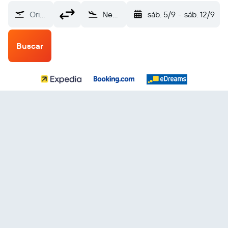
Origen
New Bern Coastal Carolina Rgnl (EWN)
sáb. 5/9
-
sáb. 12/9
Buscar