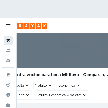
Vuelos
Hoteles
Autos
Encuentra vuelos baratos a Mitilene - Compara y 
Explore
Rastreador
Ida y vuelta
1 adulto
Económica
Cuándo ir
Ida y vuelta
1 adulto, Económica, 0 maletas
KAYAK for Business
NUEVO