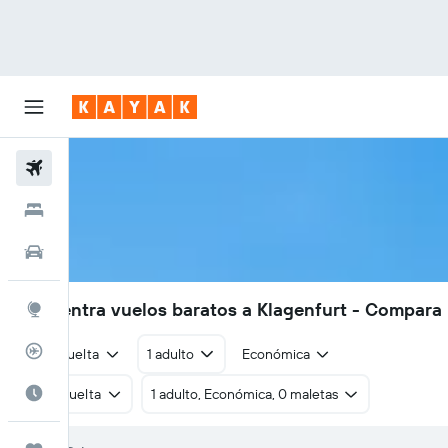
Vuelos
Hoteles
Autos
Encuentra vuelos baratos a Klagenfurt - Compara 
Explore
Rastreador
Ida y vuelta
1 adulto
Económica
Cuándo ir
Ida y vuelta
1 adulto, Económica, 0 maletas