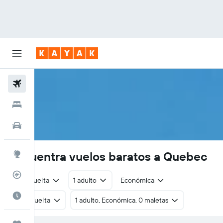
Vuelos
Hoteles
Autos
Encuentra vuelos baratos a Quebec
Explore
Rastreador
Ida y vuelta
1 adulto
Económica
Cuándo ir
Ida y vuelta
1 adulto, Económica, 0 maletas