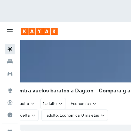
Vuelos
Hoteles
Autos
Encuentra vuelos baratos a Dayton - Compara y a
Explore
Rastreador
Ida y vuelta
1 adulto
Económica
Cuándo ir
Ida y vuelta
1 adulto, Económica, 0 maletas