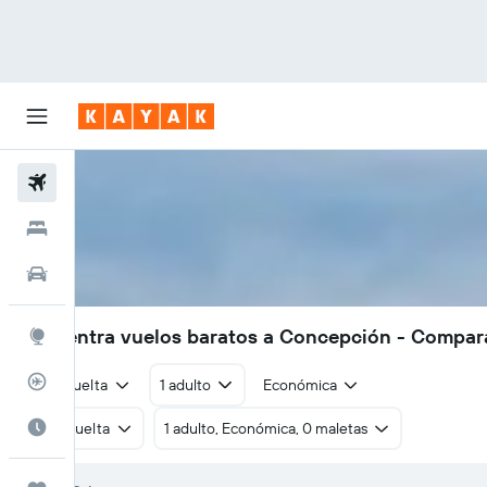
Vuelos
Hoteles
Autos
Encuentra vuelos baratos a Concepción - Compar
Explore
Rastreador
Ida y vuelta
1 adulto
Económica
Cuándo ir
Ida y vuelta
1 adulto, Económica, 0 maletas