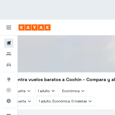
Vuelos
Hoteles
Autos
Encuentra vuelos baratos a Cochín - Compara y a
Explore
Rastreador
Ida y vuelta
1 adulto
Económica
Cuándo ir
Ida y vuelta
1 adulto, Económica, 0 maletas