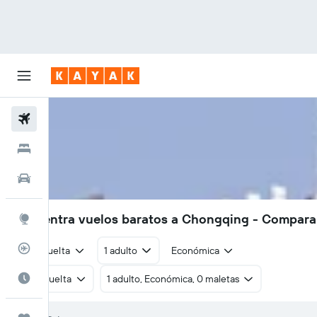
Vuelos
Hoteles
Autos
Encuentra vuelos baratos a Chongqing - Compara
Explore
Rastreador
Ida y vuelta
1 adulto
Económica
Cuándo ir
Ida y vuelta
1 adulto, Económica, 0 maletas