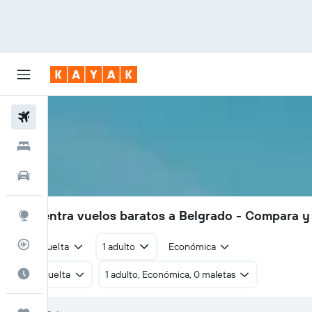
Vuelos
Hoteles
Autos
Encuentra vuelos baratos a Belgrado - Compara y
Explore
Rastreador
Ida y vuelta
1 adulto
Económica
Cuándo ir
Ida y vuelta
1 adulto, Económica, 0 maletas