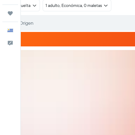
Ida y vuelta
1 adulto, Económica, 0 maletas
Trips
Español
Comentarios