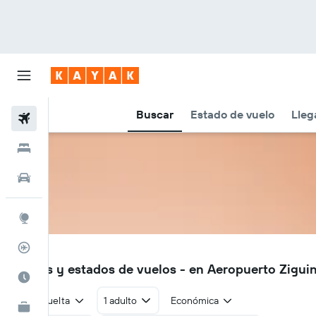
Buscar
Estado de vuelo
Lleg
Vuelos
Hoteles
Autos
Explore
Rastreador
ZIG
Vuelos y estados de vuelos - en Aeropuerto Zigui
Cuándo ir
Ida y vuelta
1 adulto
Económica
KAYAK for Business
NUEVO