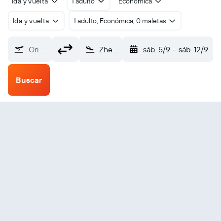
Ida y vuelta
1 adulto
Económica
Ida y vuelta
1 adulto, Económica, 0 maletas
Origen
Zhezhazgan (DZN)
sáb. 5/9
-
sáb. 12/9
Buscar