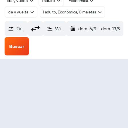
Ida y vuelta
1 adulto
Económica
Ida y vuelta
1 adulto, Económica, 0 maletas
Origen
Williamsport Lycoming County (IPT)
dom. 6/9
-
dom. 13/9
Buscar